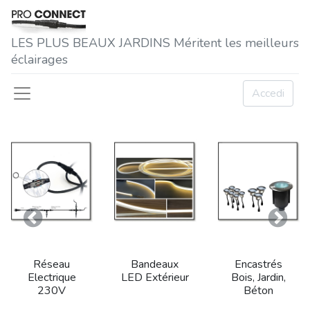
LES P​LUS BEAUX JARDINS Méritent les meilleurs
éclairages
Accedi
Precedente
Succe
Réseau
Bandeaux
Encastrés
Electrique
LED Extérieur
Bois, Jardin,
230V
Béton