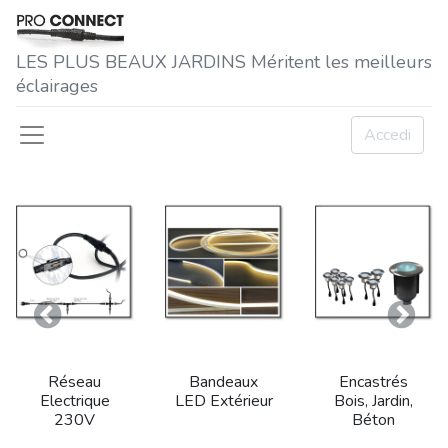
LES P​LUS BEAUX JARDINS Méritent les meilleurs
éclairages
Accedi
Precedente
Succe
Réseau
Bandeaux
Encastrés
Electrique
LED Extérieur
Bois, Jardin,
230V
Béton