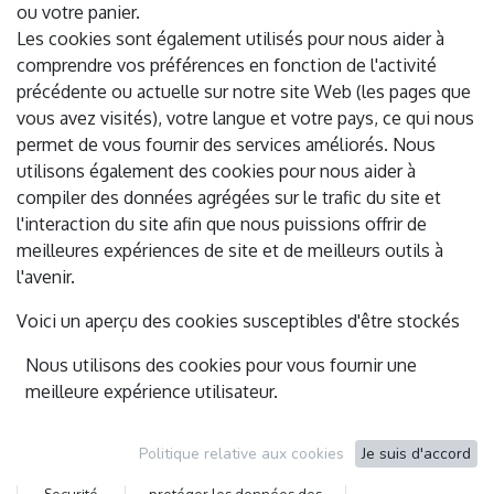
ou votre panier.
Les cookies sont également utilisés pour nous aider à
comprendre vos préférences en fonction de l'activité
précédente ou actuelle sur notre site Web (les pages que
vous avez visités), votre langue et votre pays, ce qui nous
permet de vous fournir des services améliorés. Nous
utilisons également des cookies pour nous aider à
compiler des données agrégées sur le trafic du site et
l'interaction du site afin que nous puissions offrir de
meilleures expériences de site et de meilleurs outils à
l'avenir.
Voici un aperçu des cookies susceptibles d'être stockés
sur votre terminal lorsque vous visitez notre site Internet :
Nous utilisons des cookies pour vous fournir une
meilleure expérience utilisateur.
Catégorie
de cookie
But
Exempl
Politique relative aux cookies
Je suis d'accord
Session &
Authentifier les utilisateurs,
session_id 