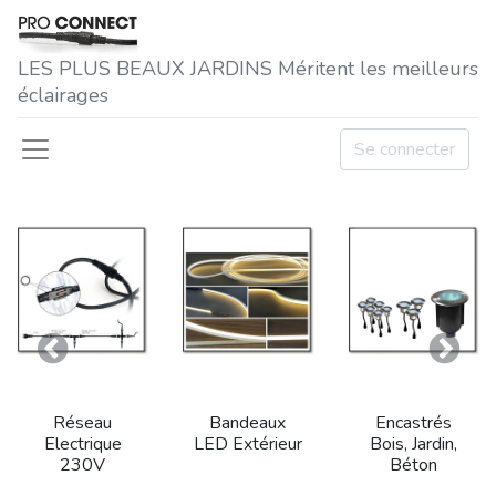
LES P​LUS BEAUX JARDINS Méritent les meilleurs
éclairages
Se connecter
Précedent
Suivan
Réseau
Bandeaux
Encastrés
Electrique
LED Extérieur
Bois, Jardin,
230V
Béton