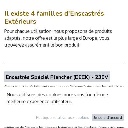
Il existe 4 familles d'Enscastrés
Extérieurs
Pour chaque utilisation, nous proposons de produits
adaptés, notre offre est la plus large d'Europe, vous
trouverez assurément le bon produit :
Encastrés Spécial Plancher (DECK) - 230V
Cette série est spécialement conçue pour s'intégrer à des plancher en bois ou
composite, il est même possible de placer ces produits dans des dalles sur
Nous utilisons des cookies pour vous fournir une
plots. Les produits sont étudiés pour se clipper dans des plancher compris
meilleure expérience utilisateur.
entre 16 et 28 mm . Ces produits sont en 230V, leur haut niveau de conformité
(IP67 et Class II) permet de les positionner à 1 cm de la baignoire (en
Politique relative aux cookies
Je suis d'accord
intérieur). En revanche pour l'extérieur la norme impose une distance
minimum de 2m entre les zone de baignade et les produits. Dans cette zone