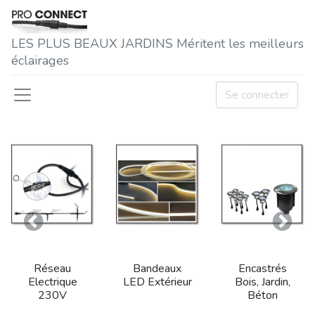
LES P​LUS BEAUX JARDINS Méritent les meilleurs
éclairages
Se connecter
Précedent
Suivan
Réseau
Bandeaux
Encastrés
Electrique
LED Extérieur
Bois, Jardin,
230V
Béton