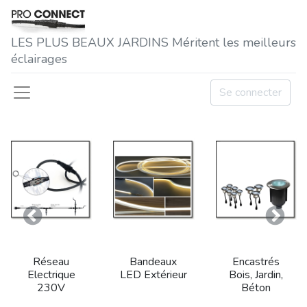
LES P​LUS BEAUX JARDINS Méritent les meilleurs
éclairages
Se connecter
Précedent
Suivan
Réseau
Bandeaux
Encastrés
Electrique
LED Extérieur
Bois, Jardin,
230V
Béton