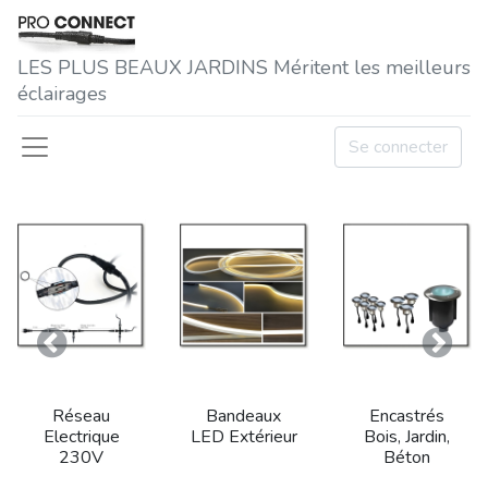
LES P​LUS BEAUX JARDINS Méritent les meilleurs
éclairages
Se connecter
Précedent
Suivan
Réseau
Bandeaux
Encastrés
Electrique
LED Extérieur
Bois, Jardin,
230V
Béton