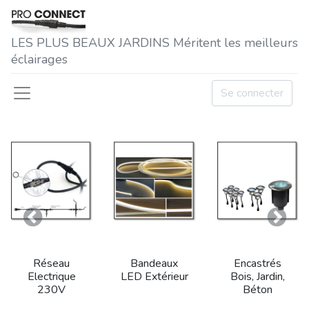
LES P​LUS BEAUX JARDINS Méritent les meilleurs
éclairages
Se connecter
Précedent
Suivan
Réseau
Bandeaux
Encastrés
Electrique
LED Extérieur
Bois, Jardin,
230V
Béton