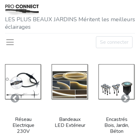
LES P​LUS BEAUX JARDINS Méritent les meilleurs
éclairages
Se connecter
Précedent
Suivan
Réseau
Bandeaux
Encastrés
Electrique
LED Extérieur
Bois, Jardin,
230V
Béton