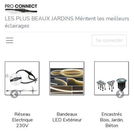
LES P​LUS BEAUX JARDINS Méritent les meilleurs
éclairages
Se connecter
Précedent
Suivan
Réseau
Bandeaux
Encastrés
Electrique
LED Extérieur
Bois, Jardin,
230V
Béton