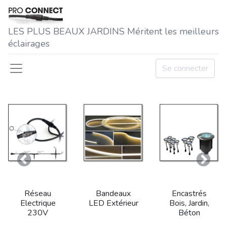
LES P​LUS BEAUX JARDINS Méritent les meilleurs
éclairages
Se connecter
Précedent
Suivan
Réseau
Bandeaux
Encastrés
Electrique
LED Extérieur
Bois, Jardin,
230V
Béton