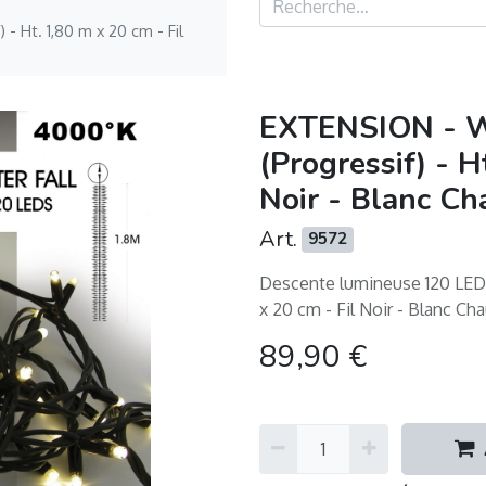
- Ht. 1,80 m x 20 cm - Fil
EXTENSION - W
(Progressif) - H
Noir - Blanc C
Art.
9572
Informations
Suivez-nous
Descente lumineuse 120 LEDS 
x 20 cm - Fil Noir - Blanc C
Politique de
89,90
€
Instagram
confidentialité
Propriété
Youtube
intellectuelle
Pinterest
Conditions Générales