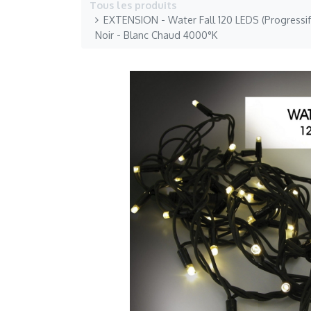
Tous les produits
EXTENSION - Water Fall 120 LEDS (Progressif) 
Noir - Blanc Chaud 4000°K
Explorer
Professionnels
Paysagistes
Accueil
Immobiliers
Notre Société
Hôtellerie CHR
Blog
Distributeurs Pays
Espace Professionnel