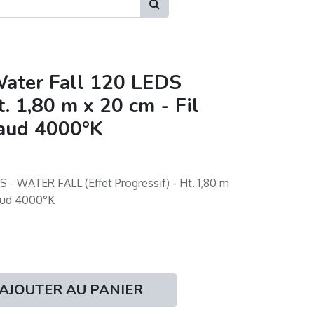
ater Fall 120 LEDS
t. 1,80 m x 20 cm - Fil
haud 4000°K
PRO CONNECT SAS
- WATER FALL (Effet Progressif) - Ht. 1,80 m
haud 4000°K
115 Rue Louis Plana
31 500 Toulouse
France
+33 (0)6 07 22 59 40
AJOUTER AU PANIER
contact@pro-connect.com