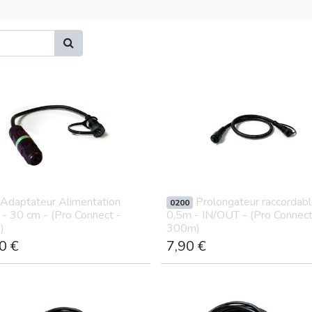
Informations
Suivez-nous
Adaptateur Alimentation
Prolongateur raccordab
0200
Politique de
- 30 cm - (Pro Connect -
0,5m - IN/OUT - (Pro Connect
Instagram
)
300m)
confidentialité
0
€
7,90
€
Propriété
Youtube
intellectuelle
Pinterest
Conditions Générales