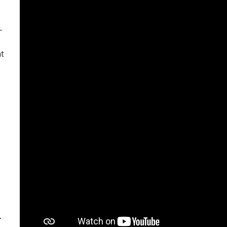
-
nt
.