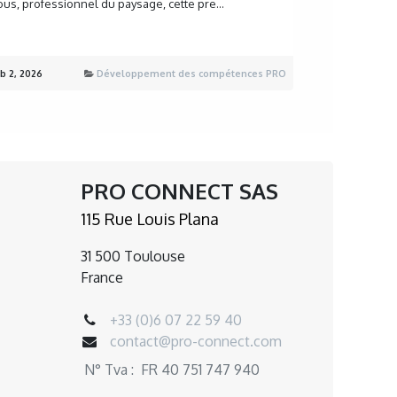
ous, professionnel du paysage, cette pre...
b 2, 2026
Développement des compétences PRO
PRO CONNECT SAS
115 Rue Louis Plana
31 500 Toulouse
France
+33 (0)6 07 22 59 40
contact@pro-connect.com
N° Tva : FR 40 751 747 940