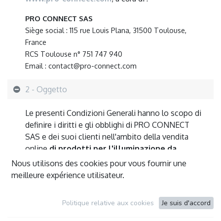
PRO CONNECT SAS
Siège social : 115 rue Louis Plana, 31500 Toulouse,
France
RCS Toulouse n° 751 747 940
Email : contact@pro-connect.com
2 - Oggetto
Le presenti Condizioni Generali hanno lo scopo di
definire i diritti e gli obblighi di PRO CONNECT
SAS e dei suoi clienti nell'ambito della vendita
online
di prodotti per l'illuminazione da
giardino e correlati
.
Nous utilisons des cookies pour vous fournir une
Ogni ordine effettuato sul sito implica la piena e
meilleure expérience utilisateur.
completa accettazione delle presenti condizioni.
Politique relative aux cookies
Je suis d'accord
3 - Prodotti